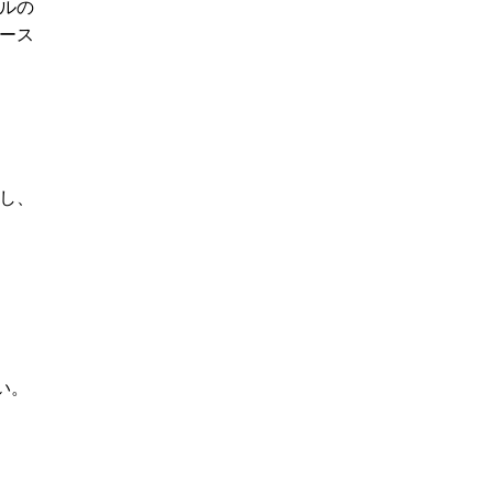
ルの
ース
入し、
い。