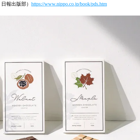
ト日報出版部）
https://www.nippo.co.jp/book/pds.htm